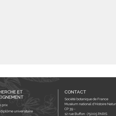
HERCHE ET
CONTACT
EIGNEMENT
Société botanique de France
Muséum national d'Histoire Nature
s prix
CP 39 -
 diplôme universitaire
12 rue Buffon -75005 PARIS