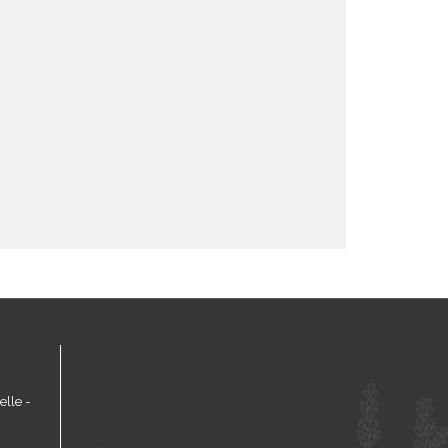
lle -