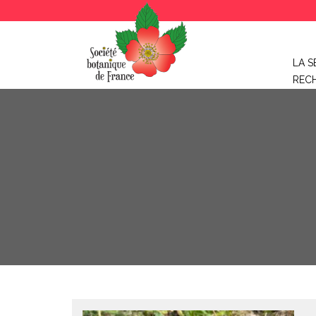
LA S
REC