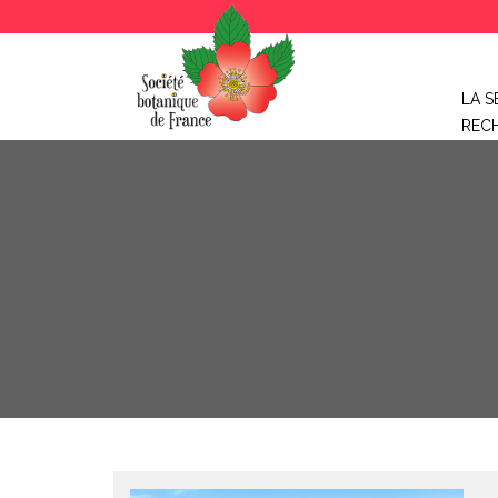
LA S
REC