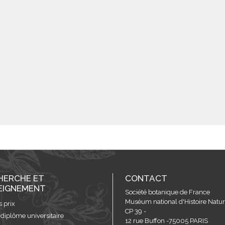
HERCHE ET
CONTACT
EIGNEMENT
Société botanique de France
Muséum national d'Histoire Nature
s prix
CP 39 -
 diplôme universitaire
12 rue Buffon -75005 PARIS