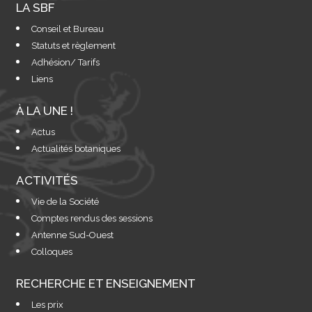
LA SBF
Conseil et Bureau
Statuts et règlement
Adhésion/ Tarifs
Liens
À LA UNE !
Actus
Actualités botaniques
ACTIVITÉS
Vie de la Société
Comptes rendus des sessions
Antenne Sud-Ouest
Colloques
RECHERCHE ET ENSEIGNEMENT
Les prix