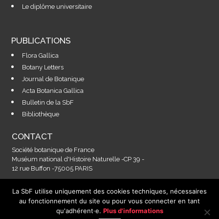
Le diplôme universitaire
PUBLICATIONS
Flora Gallica
Botany Letters
Journal de Botanique
Acta Botanica Gallica
Bulletin de la SbF
Bibliothèque
CONTACT
Société botanique de France
Muséum national d'Histoire Naturelle -CP 39 -
12 rue Buffon -75005 PARIS
La SbF utilise uniquement des cookies techniques, nécessaires
Contactez-nous à l'adresse :
au fonctionnement du site ou pour vous connecter en tant
secretariat@societebotaniquedefrance.fr
qu'adhérent·e.
Plus d'informations