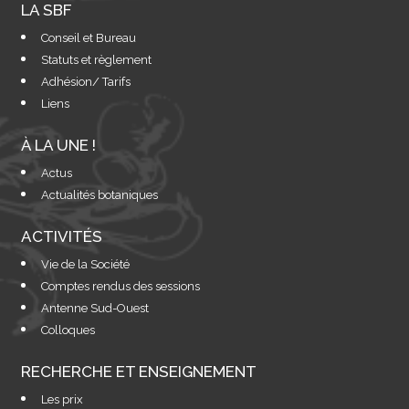
LA SBF
Conseil et Bureau
Statuts et règlement
Adhésion/ Tarifs
Liens
À LA UNE !
Actus
Actualités botaniques
ACTIVITÉS
Vie de la Société
Comptes rendus des sessions
Antenne Sud-Ouest
Colloques
RECHERCHE ET ENSEIGNEMENT
Les prix