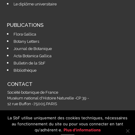
Le diplôme universitaire
PUBLICATIONS
Flora Gallica
Botany Letters
Journal de Botanique
Acta Botanica Gallica
Bulletin de la SbF
Bibliothèque
CONTACT
Société botanique de France
Muséum national d'Histoire Naturelle -CP 39 -
12 rue Buffon -75005 PARIS
La SbF utilise uniquement des cookies techniques, nécessaires
Contactez-nous à l'adresse :
au fonctionnement du site ou pour vous connecter en tant
secretariat@societebotaniquedefrance.fr
qu'adhérent·e.
Plus d'informations