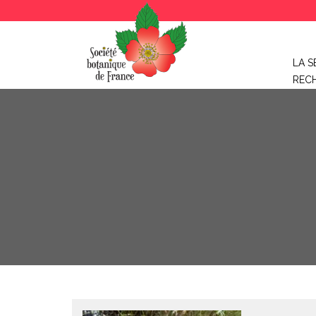
LA S
REC