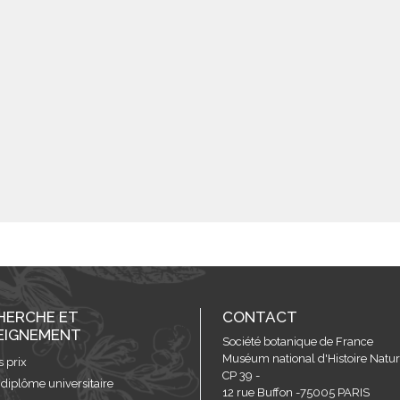
HERCHE ET
CONTACT
EIGNEMENT
Société botanique de France
Muséum national d'Histoire Nature
s prix
CP 39 -
 diplôme universitaire
12 rue Buffon -75005 PARIS