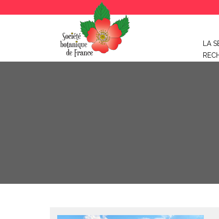
LA S
REC