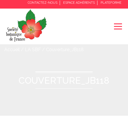
CONTACTEZ-NOUS
ESPACE ADHÉRENTS
PLATEFORME
Accueil / LA SBF / Couverture_JB118
COUVERTURE_JB118