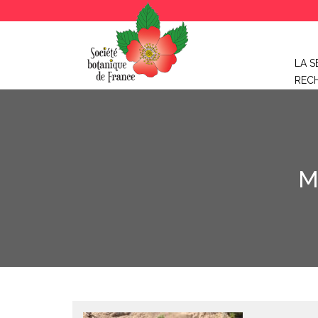
LA S
REC
M