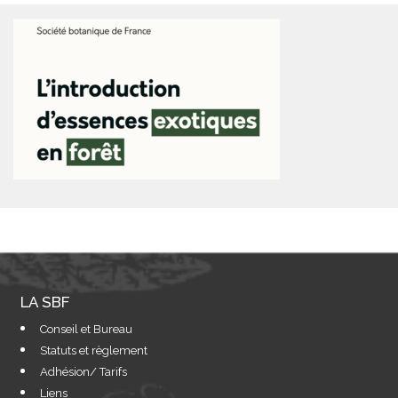
LA SBF
Conseil et Bureau
Statuts et règlement
Adhésion/ Tarifs
Liens