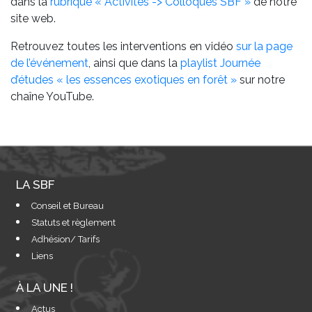
dans la
rubrique « Activités -> Colloques SBF »
de notre
site web.
Retrouvez toutes les interventions en vidéo
sur la page
de l’événement
, ainsi que dans la
playlist Journée
d’études « les essences exotiques en forêt »
sur notre
chaîne YouTube.
LA SBF
Conseil et Bureau
Statuts et règlement
Adhésion/ Tarifs
Liens
À LA UNE !
Actus