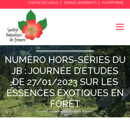
CONTACTEZ-NOUS
ESPACE ADHÉRENTS
PLATEFORME
Accueil / LA SBF / Numéro Hors-Séries du JB : Journée
d’études de 27/01/2023 sur les essences exotiques en
forêt
NUMÉRO HORS-SÉRIES DU
JB : JOURNÉE D’ÉTUDES
DE 27/01/2023 SUR LES
ESSENCES EXOTIQUES EN
FORÊT