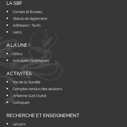
LA SBF
Conseil et Bureau
Statuts et règlement
Adhésion/ Tarifs
Liens
À LA UNE !
Actus
Actualités botaniques
ACTIVITÉS
Vie de la Société
Comptes rendus des sessions
Antenne Sud-Ouest
Colloques
RECHERCHE ET ENSEIGNEMENT
Les prix