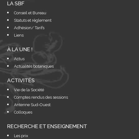
LA SBF
Conseil et Bureau
Statuts et règlement
Adhésion/ Tarifs
Liens
À LA UNE !
Actus
Actualités botaniques
ACTIVITÉS
Vie de la Société
Comptes rendus des sessions
Antenne Sud-Ouest
Colloques
RECHERCHE ET ENSEIGNEMENT
Les prix