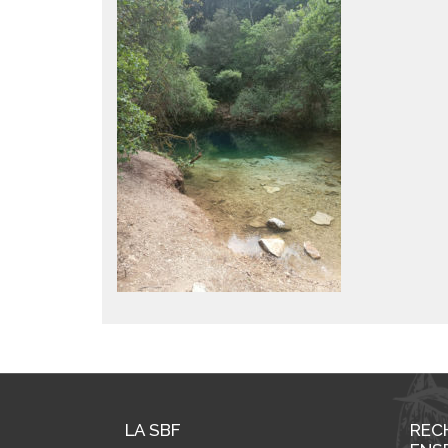
LA SBF
REC