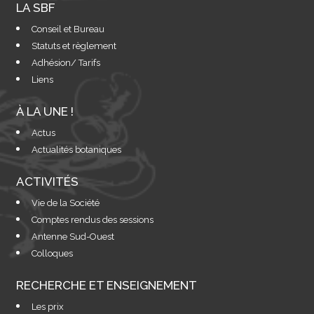
LA SBF
Conseil et Bureau
Statuts et règlement
Adhésion/ Tarifs
Liens
À LA UNE !
Actus
Actualités botaniques
ACTIVITÉS
Vie de la Société
Comptes rendus des sessions
Antenne Sud-Ouest
Colloques
RECHERCHE ET ENSEIGNEMENT
Les prix